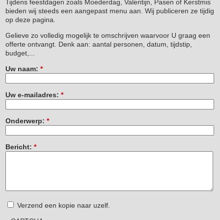
Tijdens feestdagen zoals Moederdag, Valentijn, Pasen of Kerstmis
bieden wij steeds een aangepast menu aan. Wij publiceren ze tijdig
op deze pagina.
Gelieve zo volledig mogelijk te omschrijven waarvoor U graag een
offerte ontvangt. Denk aan: aantal personen, datum, tijdstip,
budget,...
Uw naam:
*
Uw e-mailadres:
*
Onderwerp:
*
Bericht:
*
Verzend een kopie naar uzelf.